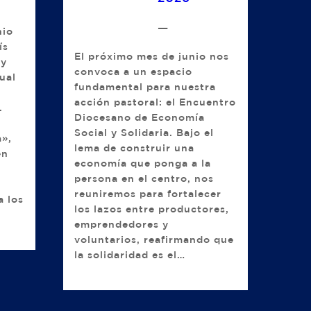
—
nio
ís
El próximo mes de junio nos
uy
convoca a un espacio
ual
fundamental para nuestra
acción pastoral: el Encuentro
.
Diocesano de Economía
Social y Solidaria. Bajo el
a»,
lema de construir una
en
economía que ponga a la
persona en el centro, nos
reuniremos para fortalecer
a los
los lazos entre productores,
emprendedores y
voluntarios, reafirmando que
la solidaridad es el…