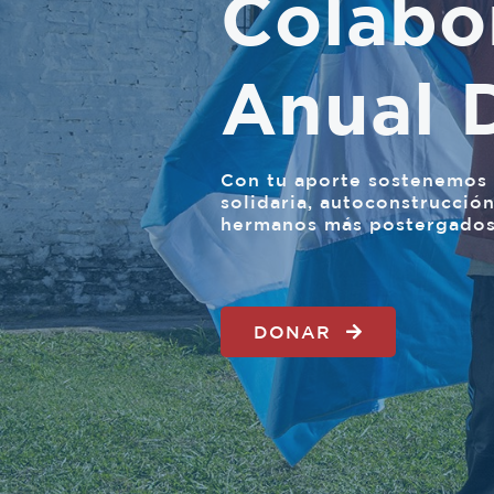
Colabo
Anual 
Con tu aporte sostenemos 
solidaria, autoconstrucció
hermanos más postergados
DONAR