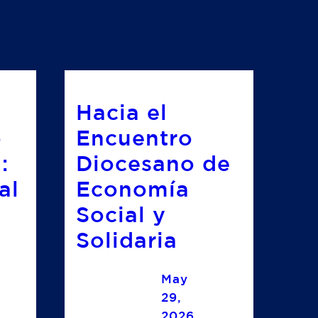
Hacia el
o
Encuentro
:
Diocesano de
al
Economía
Social y
Solidaria
May
29,
2026